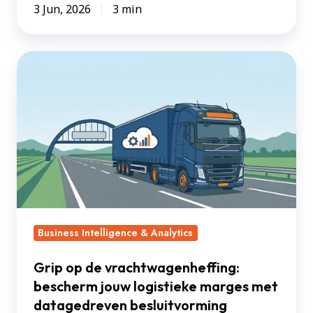
3 Jun, 2026
3 min
Grip
op
de
vrachtwagenheffing:
bescherm
jouw
logistieke
marges
met
Business Intelligence & Analytics
datagedreven
besluitvorming
Grip op de vrachtwagenheffing:
bescherm jouw logistieke marges met
datagedreven besluitvorming