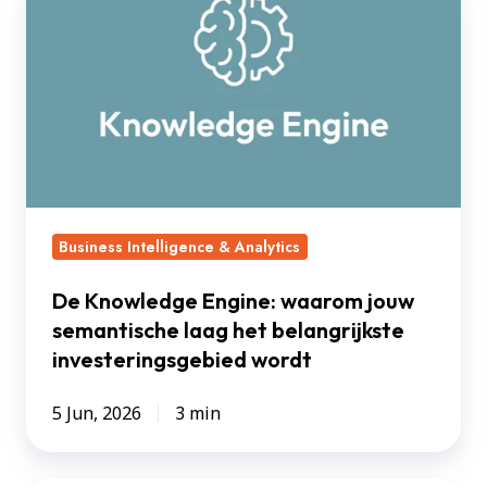
Knowledge
Engine:
waarom
jouw
semantische
laag
het
belangrijkste
Business Intelligence & Analytics
investeringsgebied
wordt
De Knowledge Engine: waarom jouw
semantische laag het belangrijkste
investeringsgebied wordt
5 Jun, 2026
3 min