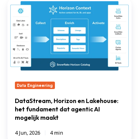
DataStream,
Horizon
en
Lakehouse:
het
fundament
dat
agentic
AI
mogelijk
Data Engineering
maakt
DataStream, Horizon en Lakehouse:
het fundament dat agentic AI
mogelijk maakt
4 Jun, 2026
4 min