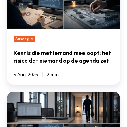
meeloopt:
het
risico
dat
niemand
Strategie
op
de
Kennis die met iemand meeloopt: het
agenda
risico dat niemand op de agenda zet
zet
5 Aug, 2026
2 min
Sneller
bouwen
is
niet