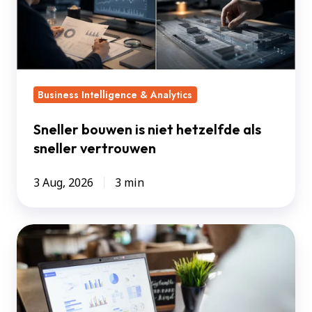
hetzelfde
als
sneller
vertrouwen
Business Intelligence & Analytics
Sneller bouwen is niet hetzelfde als
sneller vertrouwen
3 Aug, 2026
3 min
Waarom
traditionele
dashboards
nog
steeds