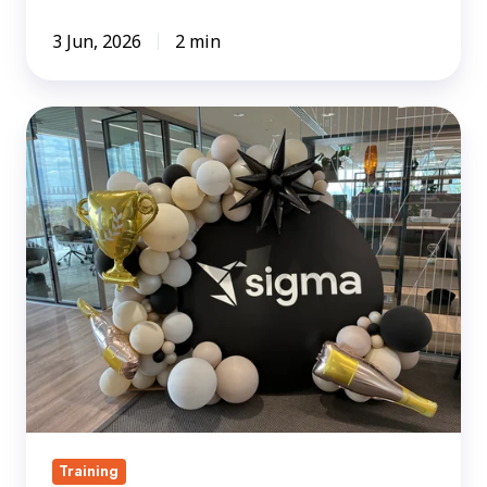
3 Jun, 2026
2 min
Onze
2-
daagse
Sigma
Training
in
Londen
Training