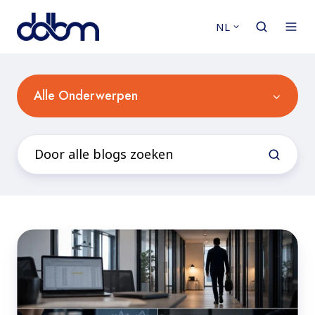
NL
Alle Onderwerpen
Vertrouwen
vraagt
bewijs,
geen