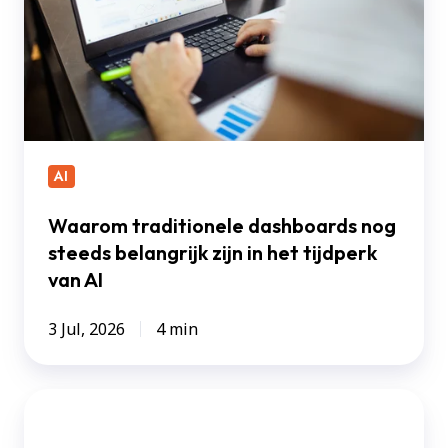
belangrijk
zijn
in
het
tijdperk
van
AI
AI
Waarom traditionele dashboards nog
steeds belangrijk zijn in het tijdperk
van AI
3 Jul, 2026
4 min
Sigma
versus