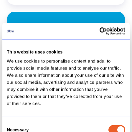
CoWork
en
Coco:
AI
voor
This website uses cookies
iedereen
We use cookies to personalise content and ads, to
in
provide social media features and to analyse our traffic.
jouw
We also share information about your use of our site with
organisatie,
our social media, advertising and analytics partners who
Data Engineering
maar
may combine it with other information that you’ve
provided to them or that they’ve collected from your use
dan
CoWork en Coco: AI voor iedereen in
of their services.
op
jouw organisatie, maar dan op de
de
juiste manier
juiste
Consent
Necessary
manier
Selection