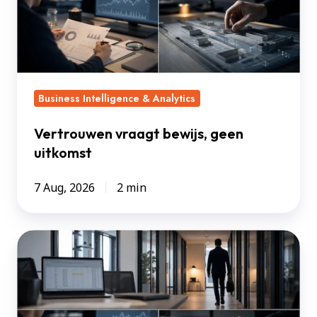
uitkomst
Business Intelligence & Analytics
Vertrouwen vraagt bewijs, geen
uitkomst
7 Aug, 2026
2 min
Kennis
die
met
iemand