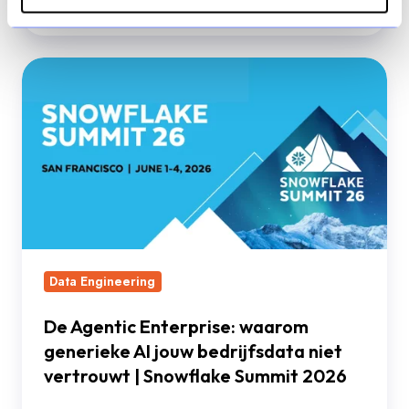
3 Jun, 2026
2 min
De
Agentic
Enterprise:
waarom
generieke
AI
jouw
bedrijfsdata
niet
Data Engineering
vertrouwt
|
De Agentic Enterprise: waarom
generieke AI jouw bedrijfsdata niet
Snowflake
vertrouwt | Snowflake Summit 2026
Summit
2026