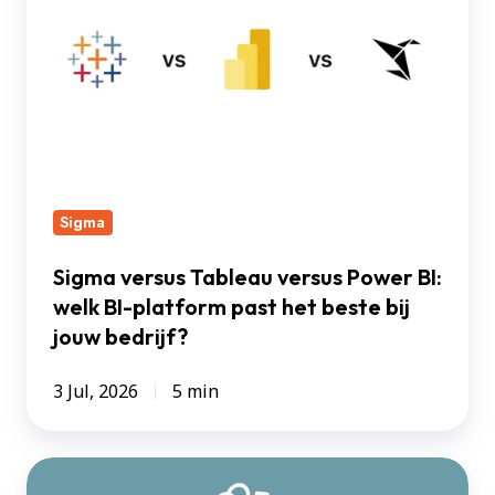
Tableau
versus
Power
BI:
welk
BI-
platform
Sigma
past
het
Sigma versus Tableau versus Power BI:
beste
welk BI-platform past het beste bij
bij
jouw bedrijf?
jouw
bedrijf?
3 Jul, 2026
5 min
De