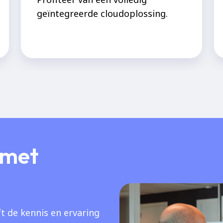
geïntegreerde cloudoplossing.
 met
t de kennis en ervaring