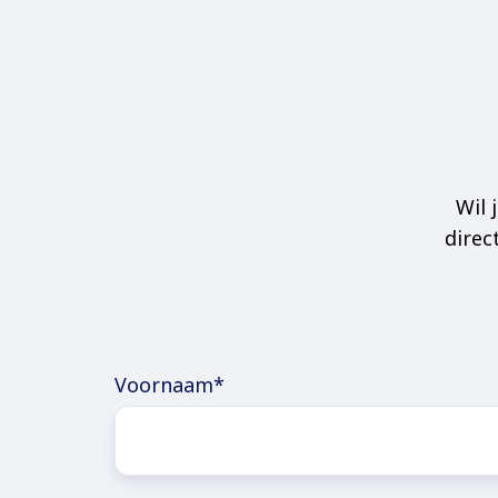
Wil 
direc
Voornaam
*