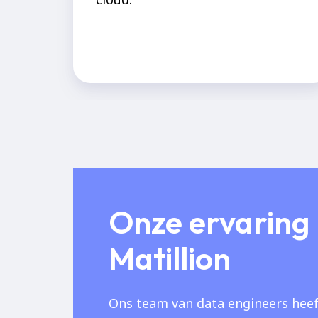
Onze ervaring
Matillion
Ons team van data engineers heef