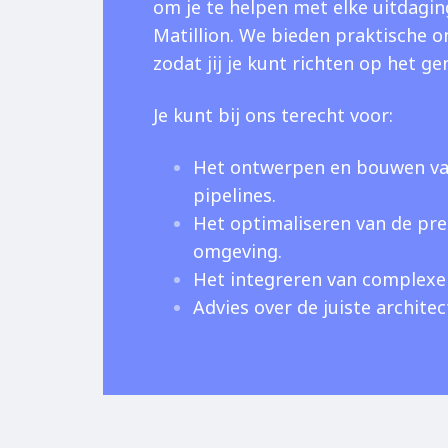
om je te helpen met elke uitdagin
Matillion. We bieden praktische o
zodat jij je kunt richten op het ge
Je kunt bij ons terecht voor:
Het ontwerpen en bouwen va
pipelines.
Het optimaliseren van de pre
omgeving.
Het integreren van complexe
Advies over de juiste architec