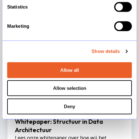
Een betrouwbare data-architectuur die
Statistics
antwoorden geeft wanneer ze nodig zijn
Marketing
Whitepaper:
Structuur
in
Show details
Data
Architectuur
Allow all
Allow selection
Deny
Whitepaper: Structuur in Data
Architectuur
Lees onze whitepaper over hoe wij het