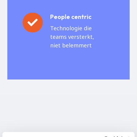
People centric
People
centric
Technologie die
teams versterkt,
niet belemmert
Data Engineering