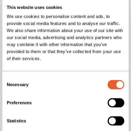
This website uses cookies
We use cookies to personalise content and ads, to
provide social media features and to analyse our traffic.
We also share information about your use of our site with
our social media, advertising and analytics partners who
may combine it with other information that you’ve
provided to them or that they’ve collected from your use
of their services.
Consent
Necessary
Selection
Dashboard
Preferences
Altijd overzicht
Het centrale dashboard geeft op elk moment
Statistics
een volledig beeld van de migratie: hoeveel