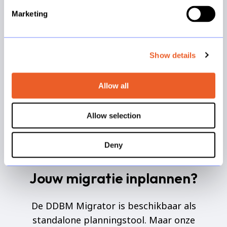
workbooks in scope zijn, wat de projected
Marketing
end date is, wat de teamworkload per
persoon is en hoeveel taken nog openstaan.
Show details
Zo houd je als BI-manager grip op het proces
zonder zelf in de details te hoeven duiken.
Allow all
Allow selection
Deny
DDBM Migrator
Jouw migratie inplannen?
De DDBM Migrator is beschikbaar als
standalone planningstool. Maar onze