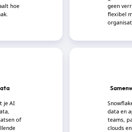
aalt hoe
geen verr
ak.
flexibel 
organisat
data
Samenw
 je AI
Snowflak
ata,
data en a
aatsen of
teams, pa
llende
clouds en