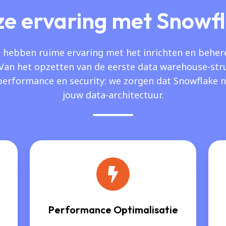
e ervaring met Snowf
 hebben ruime ervaring met het inrichten en beher
Van het opzetten van de eerste data warehouse-stru
performance en security: we zorgen dat Snowflake na
jouw data-architectuur.
Performance Optimalisatie