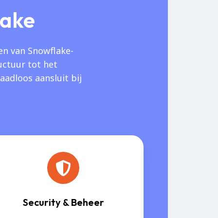
lake
en van Snowflake-
ctuur tot het
adloos aansluit bij
Security & Beheer