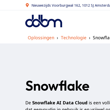
Nieuwezijds Voorburgwal 162, 1012 SJ Amster
Oplossingen
Technologie
Snowfla
Snowflake
De
Snowflake AI Data Cloud
is een vol
dat eenvoudig in gebruik is en vrijwel o