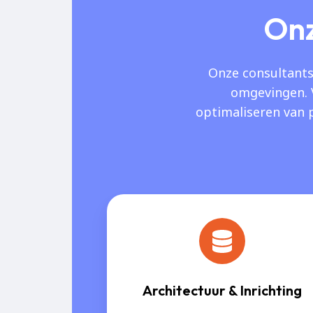
Onz
Onze consultants
omgevingen. 
optimaliseren van 
Architectuur & Inrichting