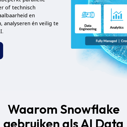
er of technisch
haalbaarheid en
n, analyseren én veilig te
I.
Waarom Snowflake
gebruiken als AI Data