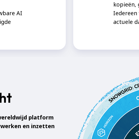
kopieën, 
wbare AI
Iedereen 
igde
actuele d
ht
wereldwijd platform
rwerken en inzetten