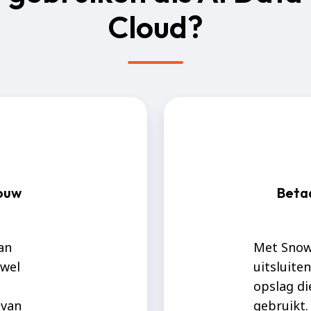
Cloud?
jouw
Betaa
an
Met Snowf
jwel
uitsluite
opslag di
 van
gebruikt.