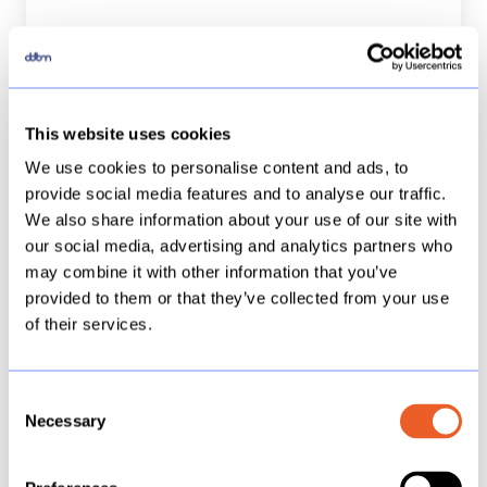
Power BI
Excel is een vertrouwde basis,
This website uses cookies
maar voor interactieve inzichten is
We use cookies to personalise content and ads, to
Power BI de logische volgende
provide social media features and to analyse our traffic.
stap. In onze training leer je hoe
We also share information about your use of our site with
je verspreide data samenbrengt in
our social media, advertising and analytics partners who
één dynamisch dashboard dat
may combine it with other information that you’ve
naadloos aansluit op je Microsoft-
provided to them or that they’ve collected from your use
of their services.
omgeving. Wij leren je de functies,
zodat jij stopt met knippen en
plakken en begint met het delen
Consent
van actuele stuurinformatie.
Necessary
Selection