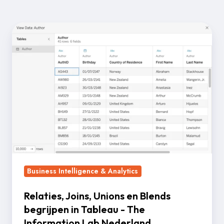
Relaties,
Joins,
Unions
en
Blends
begrijpen
in
Tableau
-
The
Information
Business Intelligence & Analytics
Lab
Relaties, Joins, Unions en Blends
Nederland
begrijpen in Tableau - The
Information Lab Nederland