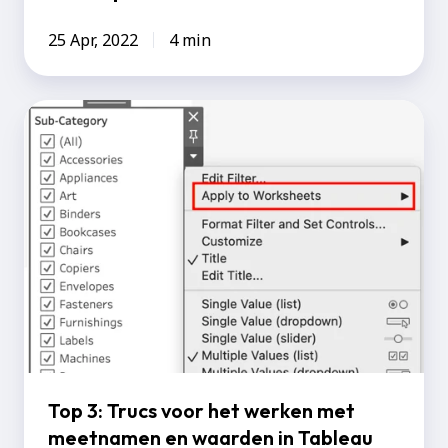
25 Apr, 2022
4 min
Top
3:
Trucs
voor
het
werken
met
meetnamen
en
waarden
in
Top 3: Trucs voor het werken met
Tableau
meetnamen en waarden in Tableau