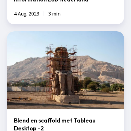
4 Aug, 2023
3 min
Blend
en
scaffold
met
Tableau
Desktop
-2
Blend en scaffold met Tableau
Desktop -2