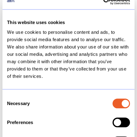
This website uses cookies
Oplossingen:
We use cookies to personalise content and ads, to
provide social media features and to analyse our traffic.
Vermijd dit probleem door te zorgen
We also share information about your use of our site with
voor slechts één overeenkomende
our social media, advertising and analytics partners who
waarde tussen je bronnen. Het
may combine it with other information that you’ve
toevoegen van een veld met een hogere
provided to them or that they’ve collected from your use
granulariteit van de primaire bron kan
of their services.
het probleem oplossen. Bijvoorbeeld
"Stad" gebruiken in plaats van "Staat".
Consent
Herbouw je weergave en verwissel de
Necessary
Selection
primaire en secundaire
gegevensbronnen. De bron met een
Preferences
hogere mate van granulariteit zou de
primaire bron moeten zijn.