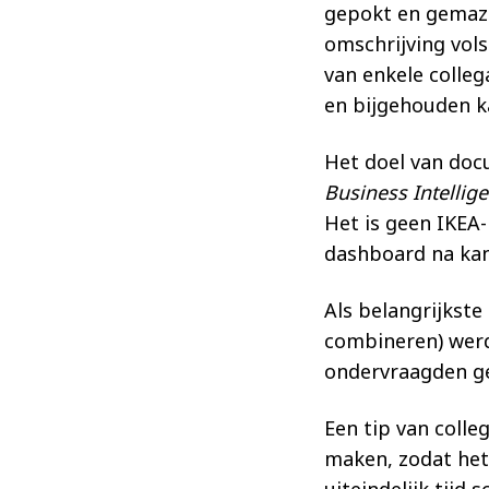
gepokt en gemaze
omschrijving vol
van enkele colle
en bijgehouden k
Het doel van docu
Business Intellig
Het is geen IKEA-
dashboard na ka
Als belangrijkste
combineren) werde
ondervraagden g
Een tip van colle
maken, zodat het 
uiteindelijk tijd