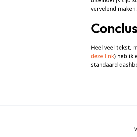
vervelend maken.
Conclus
Heel veel tekst, 
deze link
) heb ik
standaard dashb
V