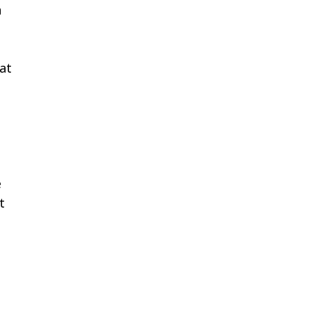
n
at
e
t