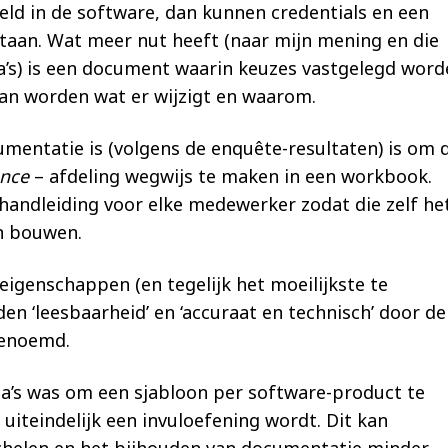
ld in de software, dan kunnen credentials en een
staan. Wat meer nut heeft (naar mijn mening en die
ga’s) is een document waarin keuzes vastgelegd word
an worden wat er wijzigt en waarom.
mentatie is (volgens de enquête-resultaten) is om 
ence
– afdeling wegwijs te maken in een workbook.
handleiding voor elke medewerker zodat die zelf he
n bouwen.
 eigenschappen (en tegelijk het moeilijkste te
n ‘leesbaarheid’ en ‘accuraat en technisch’ door de
enoemd.
ga’s was om een sjabloon per software-product te
uiteindelijk een invuloefening wordt. Dit kan
 schelen en het bijhouden van documentatie minder