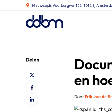
Nieuwezijds Voorburgwal 162, 1012 SJ Amster
Docu
Delen
Deel
en hoe
op
Deel
X
op
Door
Erik van de B
Deel
Facebook
op
LinkedIn