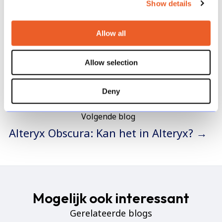
Show details
Vorige blog
Allow all
← Je workflow optimaliseren in Alteryx
Allow selection
Deny
Volgende blog
Alteryx Obscura: Kan het in Alteryx? →
Mogelijk ook interessant
Gerelateerde blogs