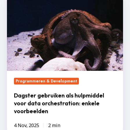
gebruiken
als
hulpmiddel
voor
data
orchestration:
enkele
voorbeelden
Programmeren & Development
Dagster gebruiken als hulpmiddel
voor data orchestration: enkele
voorbeelden
4 Nov, 2025
2 min