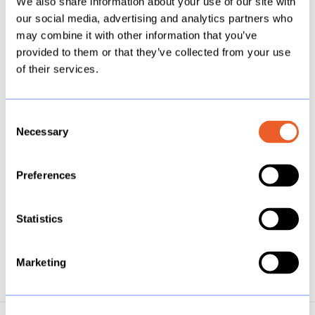
We also share information about your use of our site with
Information Lab, check dan ons
blog
of
our social media, advertising and analytics partners who
onze
website
.
may combine it with other information that you’ve
provided to them or that they’ve collected from your use
Wanneer je deze blog in het Engels leest is
of their services.
deze automatisch vertaald vanuit het
Nederlands.
Consent
Necessary
Selection
Preferences
Delen
Statistics
Deel
Deel
Deel
op
op
op
Marketing
X
Facebook
LinkedIn