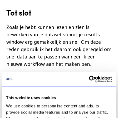
Tot slot
Zoals je hebt kunnen lezen en zien is
bewerken van je dataset vanuit je results
window erg gemakkelijk en snel. Om deze
reden gebruik ik het daarom ook geregeld om
snel data aan te passen wanneer ik een
nieuwe workflow aan het maken ben.
Heb je meer hulp of uitleg nodig? Aarzel dan
niet om contact met ons op te nemen voor
onze
workshops en trainingen
of huur
This website uses cookies
een
consultant
in.
We use cookies to personalise content and ads, to
provide social media features and to analyse our traffic.
Wil je nog meer leren over Alteryx of The