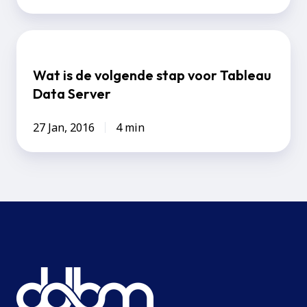
Wat
is
Wat is de volgende stap voor Tableau
de
Data Server
volgende
stap
27 Jan, 2016
4 min
voor
Tableau
Data
Server