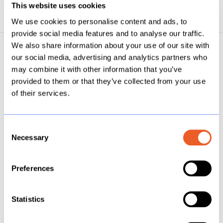
op
op
op
This website uses cookies
X
Facebook
LinkedIn
We use cookies to personalise content and ads, to
provide social media features and to analyse our traffic.
We also share information about your use of our site with
our social media, advertising and analytics partners who
Vorige blog
may combine it with other information that you’ve
← Starten met jouw datacultuur? Haal
provided to them or that they’ve collected from your use
of their services.
volledige waarde uit je data
Consent
Necessary
Selection
Preferences
Volgende blog
Dashboard grootte: Automatisch, Fixed
Statistics
of Range? →