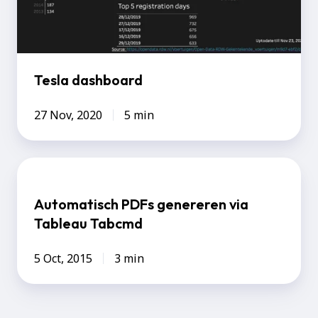
Tesla dashboard
27 Nov, 2020
5 min
Automatisch
PDFs
Automatisch PDFs genereren via
genereren
Tableau Tabcmd
via
Tableau
5 Oct, 2015
3 min
Tabcmd